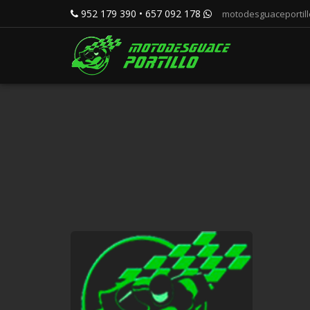
952 179 390 • 657 092 178
motodesguaceportil