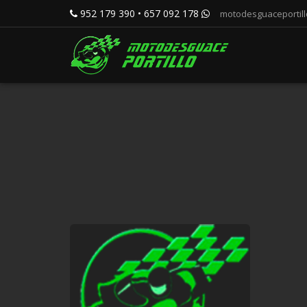
952 179 390 • 657 092 178
motodesguaceportil