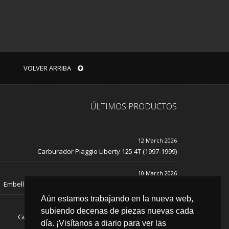
VOLVER ARRIBA
ÚLTIMOS PRODUCTOS
12 March 2026
Carburador Piaggio Liberty 125 4T (1997-1999)
10 March 2026
Embellecedor de tapa cárter Piaggio MEDLEY (2017-2018)
Aún estamos trabajando en la nueva web,
10 March 2026
subiendo decenas de piezas nuevas cada
Guardabarro delantero Piaggio MEDLEY (2017-2018)
día. ¡Visítanos a diario para ver las