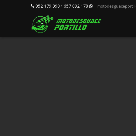
952 179 390 • 657 092 178
motodesguaceportil