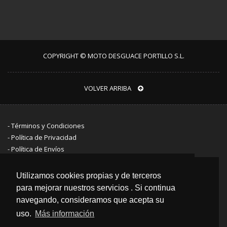
COPYRIGHT © MOTO DESGUACE PORTILLO S.L.
VOLVER ARRIBA
-
Términos y Condiciones
-
Política de Privacidad
-
Política de Envíos
CONTACTO
Utilizamos cookies propias y de terceros
Aún estamos trabajando en la nueva web,
para mejorar nuestros servicios . Si continua
subiendo decenas de piezas nuevas cada
Polígono industrial El Viso, Calle de Alfredo Corrochano, 81
navegando, consideramos que acepta su
día. ¡Visítanos a diario para ver las
uso.
Más información
novedades!
Teléfono: 952 179 390