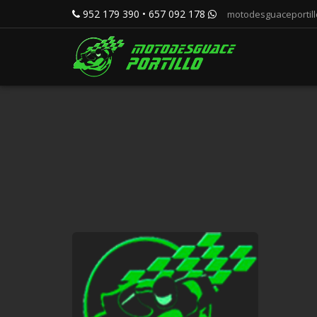
952 179 390 • 657 092 178
motodesguaceportil