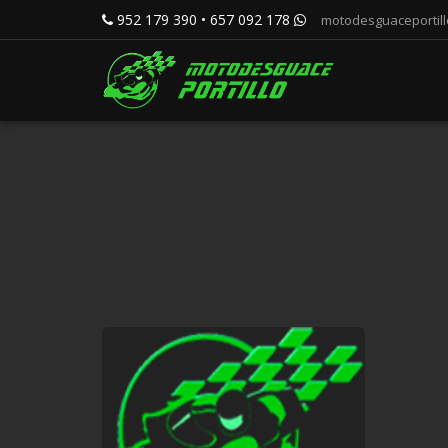
952 179 390 • 657 092 178
motodesguaceportil