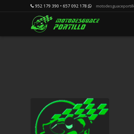
952 179 390 • 657 092 178
motodesguaceportil