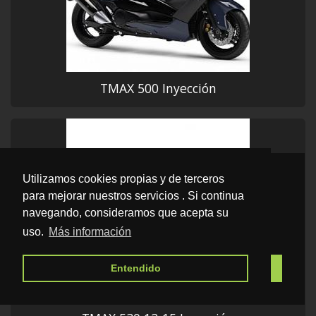
TMAX 500 Inyección
Utilizamos cookies propias y de terceros
Aún estamos trabajando en la nueva web,
para mejorar nuestros servicios . Si continua
subiendo decenas de piezas nuevas cada
navegando, consideramos que acepta su
día. ¡Visítanos a diario para ver las
uso.
Más información
novedades!
Entendido
Entendido