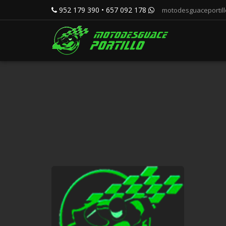
952 179 390 • 657 092 178
motodesguaceportil